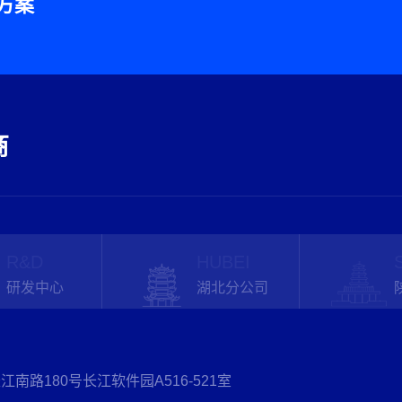
方案
商
R&D
HUBEI
研发中心
湖北分公司
江南路180号长江软件园A516-521室
江南路180号长江软件园A503室
汉市东湖高新区华师园路光谷科技港5栋311室
央区凤城九路海博广场C座2205室
西青区大寺镇龙居花园四区