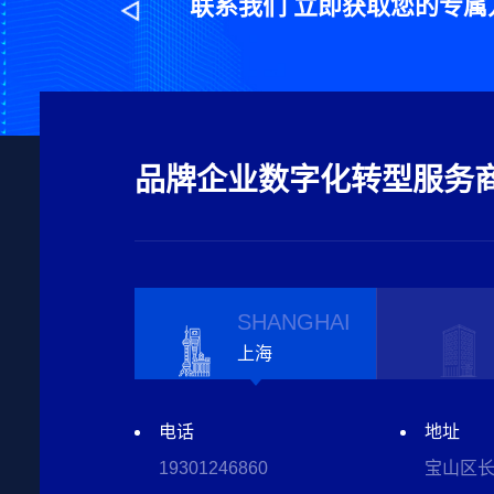
联系我们 立即获取您的专属
品牌企业数字化转型服务
SHANGHAI
上海
电话
电话
电话
电话
电话
地址
地址
地址
地址
地址
19301246860
19301246860
19301246860
19301246860
19301246860
宝山区长
宝山区长
湖北省武
西安市未
天津市