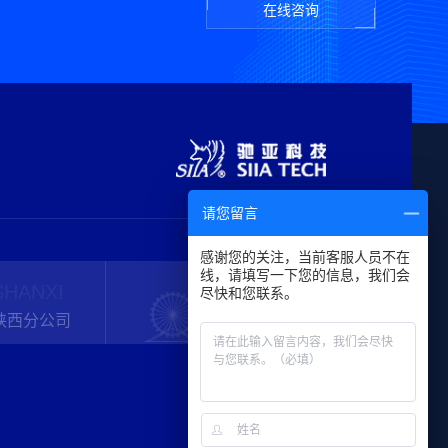
在线咨询
请您留言
感谢您的关注，当前客服人员不在
线，请填写一下您的信息，我们会
SHANXI
TIANJIN
尽快和您联系。
陕西分公司
天津分公司