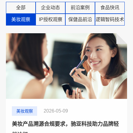
全部
企业动态
前沿案例
食品快讯
美妆观察
IP授权观察
保健品前沿
逻辑智码技术
2026-05-09
美妆观察
美妆产品溯源合规要求，驰亚科技助力品牌轻