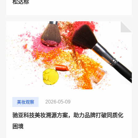
松达标
2026-05-09
美妆观察
驰亚科技美妆溯源方案，助力品牌打破同质化
困境