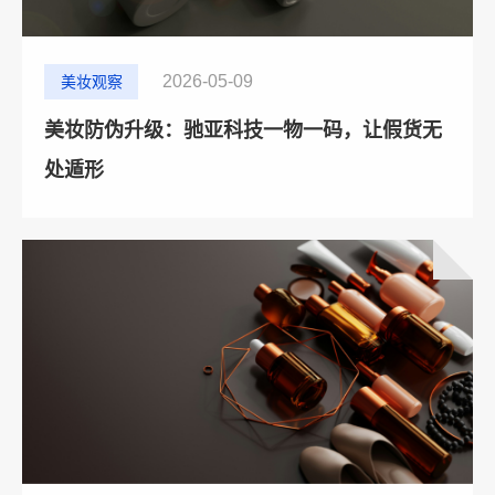
2026-05-09
美妆观察
美妆防伪升级：驰亚科技一物一码，让假货无
处遁形