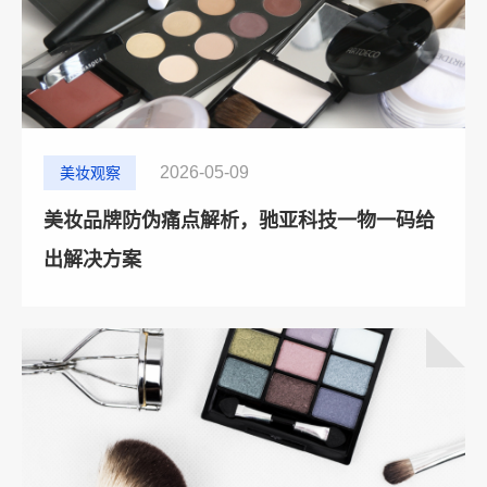
2026-05-09
美妆观察
美妆品牌防伪痛点解析，驰亚科技一物一码给
出解决方案