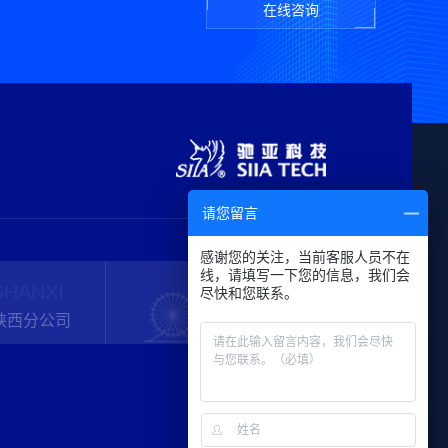
在线咨询
请您留言
感谢您的关注，当前客服人员不在
线，请填写一下您的信息，我们会
SHANXI
TIANJIN
尽快和您联系。
陕西分公司
天津分公司