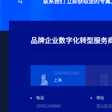
联系我们 立即获取您的专属
品牌企业数字化转型服务
SHANGHAI
上海
电话
电话
电话
电话
电话
地址
地址
地址
地址
地址
19301246860
19301246860
19301246860
19301246860
19301246860
宝山区长
宝山区长
湖北省武
西安市未
天津市