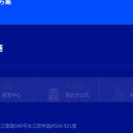
方案
商
R&D
HUBEI
研发中心
湖北分公司
江南路180号长江软件园A516-521室
江南路180号长江软件园A503室
汉市东湖高新区华师园路光谷科技港5栋311室
央区凤城九路海博广场C座2205室
西青区大寺镇龙居花园四区